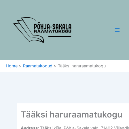
Skip
to
content
Home
Raamatukogud
Tääksi haruraamatukogu
Tääksi haruraamatukogu
Aadress:
Tääksi küla, Põhja-Sakala vald, 71402 Viljand