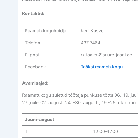
Kontaktid:
Raamatukoguhoidja
Kerli Kasvo
Telefon
437 7464
E-post
rk.taaksi@suure-jaani.ee
Facebook
Tääksi raamatukogu
Avamisajad:
Raamatukogu suletud töötaja puhkuse tõttu 06.-19. juuli
27. juuli- 02. august, 24. -30. augustil, 19.-25. oktoobril.
Juuni-august
T
12.00–17.00