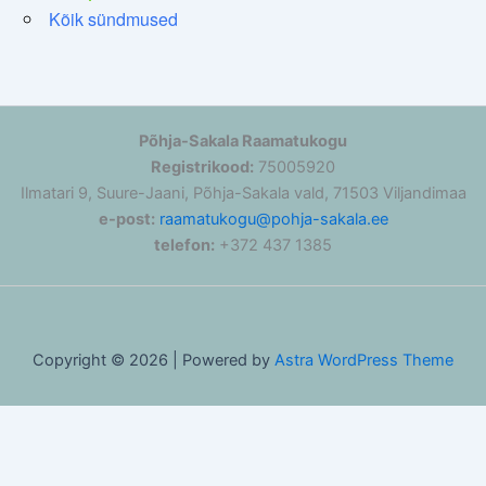
Kõik sündmused
Põhja-Sakala Raamatukogu
Registrikood:
75005920
Ilmatari 9, Suure-Jaani, Põhja-Sakala vald, 71503 Viljandimaa
e-post:
raamatukogu@pohja-sakala.ee
telefon:
+372 437 1385
Copyright © 2026 | Powered by
Astra WordPress Theme