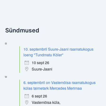
Sündmused
10. septembril Suure-Jaani raamatukogus
loeng "Tundmatu Köler"
10 sept 26
Suure-Jaani
6. septembril on Vastemõisa raamatukogus
külas taimetark Mercedes Merimaa
6 sept 26
Vastemõisa küla,